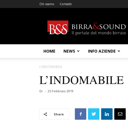
Chi siamo
Contatti
Birra
&
Sound
HOME
NEWS
INFO AZIENDE
L’INDOMABILE
L’INDOMABILE
Di
-
25 Febbraio 2019
Share