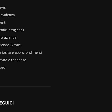
ews
 evidenza
enti
rrifici artigianali
fo aziende
iende Birraie
riosità e approfondimenti
vità e tendenze
ideo
EGUICI