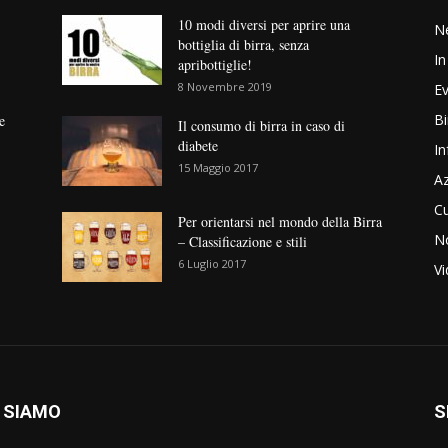
10 modi diversi per aprire una
N
bottiglia di birra, senza
In
apribottiglie!
8 Novembre 2019
Ev
Bi
e
Il consumo di birra in caso di
diabete
In
15 Maggio 2017
Az
Cu
Per orientarsi nel mondo della Birra
No
– Classificazione e stili
6 Luglio 2017
V
 SIAMO
S