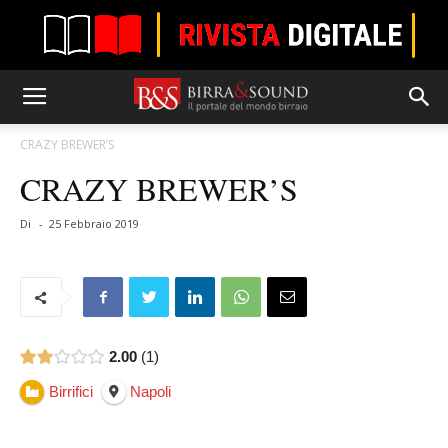
CRAZY BREWER’S
CRAZY BREWER’S
Di
-
25 Febbraio 2019
2.00
1
Birrifici
Napoli