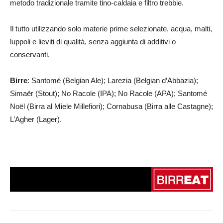
metodo tradizionale tramite tino-caldaia e filtro trebbie.
Il tutto utilizzando solo materie prime selezionate, acqua, malti,
luppoli e lieviti di qualità, senza aggiunta di additivi o
conservanti.
Birre
: Santomé (Belgian Ale); Larezia (Belgian d’Abbazia);
Simaër (Stout); No Racole (IPA); No Racole (APA); Santomé
Noël (Birra al Miele Millefiori); Cornabusa (Birra alle Castagne);
L’Agher (Lager).