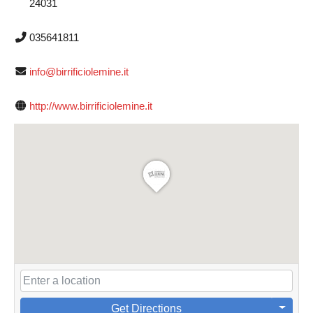
24031
035641811
info@birrificiolemine.it
http://www.birrificiolemine.it
Get Directions