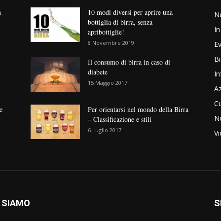
n
10 modi diversi per aprire una
N
bottiglia di birra, senza
In
apribottiglie!
8 Novembre 2019
Ev
Bi
Il consumo di birra in caso di
diabete
In
15 Maggio 2017
Az
Cu
e
Per orientarsi nel mondo della Birra
No
– Classificazione e stili
6 Luglio 2017
V
 SIAMO
S