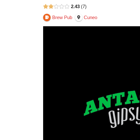
2.43
7
Brew Pub
Cuneo