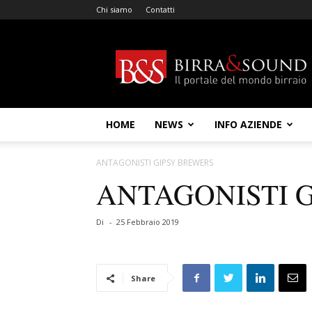
Chi siamo
Contatti
Birra
&
Sound
HOME
NEWS
INFO AZIENDE
ANTAGONISTI GIPSY BREWERS
ANTAGONISTI 
Di
-
25 Febbraio 2019
Share