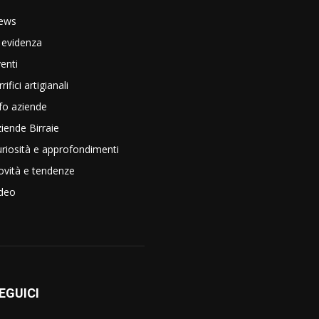
ews
 evidenza
enti
rrifici artigianali
fo aziende
iende Birraie
riosità e approfondimenti
vità e tendenze
ideo
EGUICI