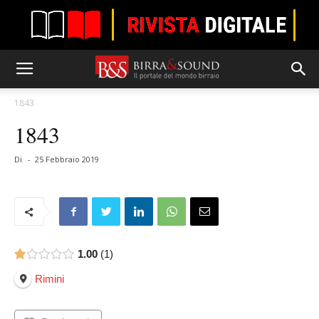
1843
1843
Di
-
25 Febbraio 2019
1.00
1
Rimini