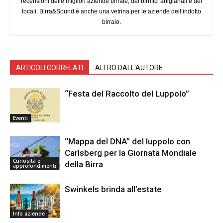
recensioni delle migliori aziende birraie, dei birrifici artigianali e dei
locali. Birra&Sound è anche una vetrina per le aziende dell’indotto
birraio.
ARTICOLI CORRELATI
ALTRO DALL'AUTORE
“Festa del Raccolto del Luppolo”
Eventi
“Mappa del DNA” del luppolo con
Carlsberg per la Giornata Mondiale
Curiosità e
della Birra
approfondimenti
Swinkels brinda all’estate
Info aziende