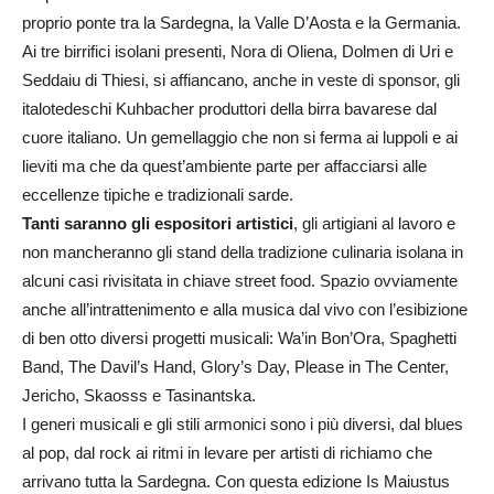
proprio ponte tra la Sardegna, la Valle D’Aosta e la Germania.
Ai tre birrifici isolani presenti, Nora di Oliena, Dolmen di Uri e
Seddaiu di Thiesi, si affiancano, anche in veste di sponsor, gli
italotedeschi Kuhbacher produttori della birra bavarese dal
cuore italiano. Un gemellaggio che non si ferma ai luppoli e ai
lieviti ma che da quest’ambiente parte per affacciarsi alle
eccellenze tipiche e tradizionali sarde.
Tanti saranno gli espositori artistici
, gli artigiani al lavoro e
non mancheranno gli stand della tradizione culinaria isolana in
alcuni casi rivisitata in chiave street food. Spazio ovviamente
anche all’intrattenimento e alla musica dal vivo con l’esibizione
di ben otto diversi progetti musicali: Wa’in Bon’Ora, Spaghetti
Band, The Davil’s Hand, Glory’s Day, Please in The Center,
Jericho, Skaosss e Tasinantska.
I generi musicali e gli stili armonici sono i più diversi, dal blues
al pop, dal rock ai ritmi in levare per artisti di richiamo che
arrivano tutta la Sardegna. Con questa edizione Is Maiustus