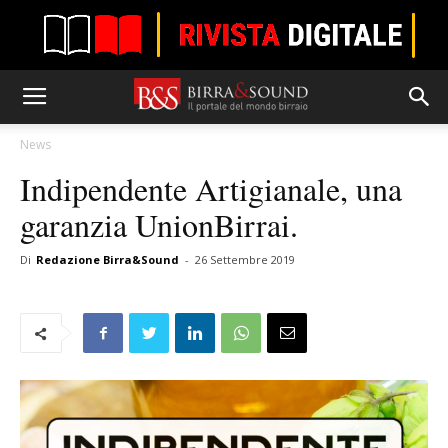
News
Indipendente Artigianale, una
garanzia UnionBirrai.
Di
Redazione Birra&Sound
-
26 Settembre 2019