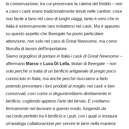
la conservazione, tra cui preservare la catena del freddo – non
a caso i cask erano tradizionalmente tenuti nelle cantine: cosa
non facile a farsi nel caso di lunghi viaggi, tanto è vero che in
Italia è estremamente raro imbattersi nel cask. Ma è appunto
su questo aspetto che Beergate ha posto particolare
attenzione, non solo nel caso di Great Newsome, ma come
filosofia di lavoro dell’importatore.
Siamo orgogliosi di portare in Italia i cask di Great Newsome
–
affermano
Marco
e
Luca Di Lella
, titolari di Beergate – n
on
solo perché si tratta di un birrificio artigianale di pregio poco
conosciuto in Italia, ma anche perché riusciamo a farlo
potendo presentare i loro prodotti al meglio: nei cask e ben
conservati, così come si degusterebbero direttamente in
birrificio, cogliendo appieno l’arte del birraio. E crediamo
fermamente nel lavorare a questo modo, fungendo da
raccordo perfetto tra il birrificio e i pub, con i quali si instaura
un’analoga collaborazione per servire le birre nella maniera