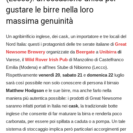
gustare le birre nella loro
massima genuinità
Un agribirrificio inglese, dei cask, un importatore e tre locali del
Nord Italia: questi i protagonisti delle tre serate italiane di
Great
Newsome Brewery
organizzate da
Beergate
a
Unibirra
di
Varese, il
Wild Rover Irish Pub
di Manzolino di Castelfranco
Emilia (Modena) e all’Ines Stube di Nibionno (Lecco).
Rispettivamente
venerdì 20
,
sabato 21
e
domenica 22
luglio
sarà così possibile non solo conoscere di persona il birraio
Matthew Hodgson
e le sue birre, ma anche farlo nella
maniera più autentica possibile: i prodotti di Great Newsome
saranno infatti portati in Italia nei
cask
, la tradizionale botte
inglese che consente di far maturare la birra e renderla poco
carbonata, per essere poi spillata a caduta o a pompa. Un tale
sistema di stoccaggio implica però particolari accorgimenti per