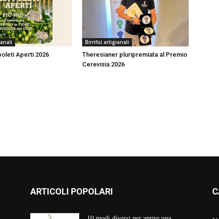
ianali
Birrifici artigianali
oleti Aperti 2026
Theresianer pluripremiata al Premio
Cerevisia 2026
ARTICOLI POPOLARI
C
10 modi diversi per aprire una