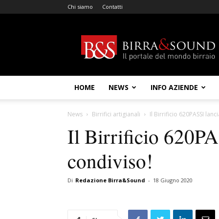
Chi siamo
Contatti
Birra
&
Sound
HOME
NEWS
INFO AZIENDE
News
Birrifici artigianali
Il Birrificio 620PASSI lanci
Il Birrificio 620PAS
condiviso!
Di
Redazione Birra&Sound
-
18 Giugno 2020