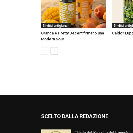
Birrifici artigianali
Birrifici artig
Granda e Pretty Decent firmano una
Caldo? Lupp
Modern Sour
SCELTO DALLA REDAZIONE
“Festa del Raccolto del Luppolo”