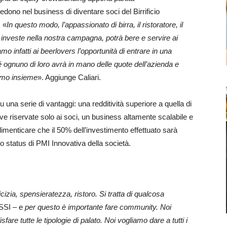
redono nel business di diventare soci del Birrificio
. «
In questo modo, l’appassionato di birra, il ristoratore, il
he investe nella nostra campagna, potrà bere e servire ai
iamo infatti ai beerlovers l’opportunità di entrare in una
ognuno di loro avrà in mano delle quote dell’azienda e
emo insieme
». Aggiunge Caliari.
 una serie di vantaggi: una redditività superiore a quella di
ive riservate solo ai soci, un business altamente scalabile e
dimenticare che il 50% dell’investimento effettuato sarà
llo status di PMI Innovativa della società.
icizia, spensieratezza, ristoro. Si tratta di qualcosa
ASSI – e
per questo è importante fare community. Noi
sfare tutte le tipologie di palato. Noi vogliamo dare a tutti i