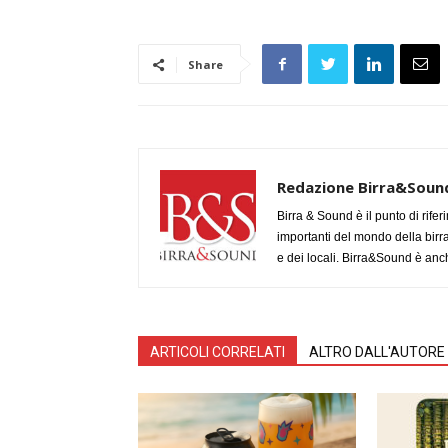
Share
Redazione Birra&Soun
Birra & Sound è il punto di rifer
importanti del mondo della birra, 
e dei locali. Birra&Sound è anch
ARTICOLI CORRELATI
ALTRO DALL'AUTORE