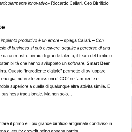
 particolarmente innovativo»
Riccardo Caliari, Ceo Birrificio
te
un impianto produttivo è un errore –
spiega Caliari.
–
Con
 di business si può evolvere, seguire il percorso di una
e da un mastro birraio di grande talento, il team del birrificio
stenibilità che hanno sviluppato un software,
Smart Beer
birra. Questo “ingrediente digitale” permette di sviluppare
, energia, ridurre le emissioni di CO2 nell’ambiente e
dola superiore a quella di qualunque altra attività simile. È
un business tradizionale. Ma non solo…
re il primo e il più grande birrificio artigianale condiviso in
gna di equity crowdfunding appena partita