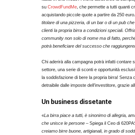
su
CrowdFundMe
, che permette a tutti quanti c
acquistando piccole quote a partire da 250 euro
titolare di una pizzeria, di un bar o di un pub c
clienti la propria birra a condizioni speciali. Offr
community non solo di nome ma di fatto, perché 
potrà beneficiare del successo che raggiunger
Chi aderirà alla campagna potrà infatti contare su
settore, una serie di sconti e opportunità esclus
la soddisfazione di bere la propria birra! Senza 
detraibile dalle imposte dell’investitore, grazie a
Un business dissetante
«
La birra piace a tutti, è sinonimo di allegria, am
che
unisce le persone
– Spiega il Ceo di 620P
creiamo birre buone, artigianali, in grado di soddi