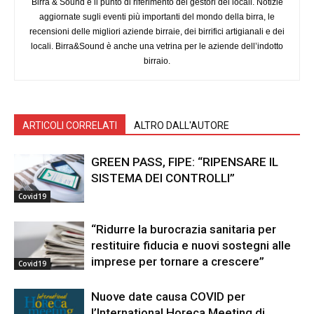
Birra & Sound è il punto di riferimento dei gestori dei locali. Notizie
aggiornate sugli eventi più importanti del mondo della birra, le
recensioni delle migliori aziende birraie, dei birrifici artigianali e dei
locali. Birra&Sound è anche una vetrina per le aziende dell’indotto
birraio.
ARTICOLI CORRELATI
ALTRO DALL'AUTORE
GREEN PASS, FIPE: “RIPENSARE IL
SISTEMA DEI CONTROLLI”
Covid19
“Ridurre la burocrazia sanitaria per
restituire fiducia e nuovi sostegni alle
imprese per tornare a crescere”
Covid19
Nuove date causa COVID per
l’International Horeca Meeting di