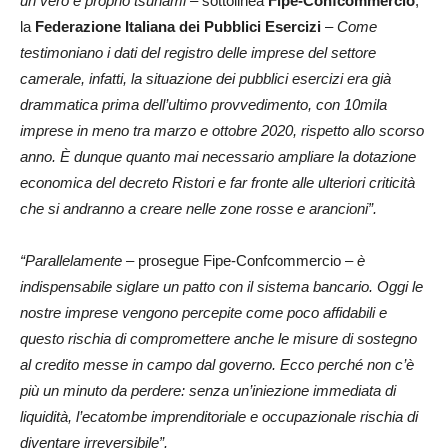
un vero e proprio tsunami –
sottolinea
Fipe-Confcommercio
,
la
Federazione Italiana dei Pubblici Esercizi
–
Come
testimoniano i dati del registro delle imprese del settore
camerale, infatti, la situazione dei pubblici esercizi era già
drammatica prima dell’ultimo provvedimento, con 10mila
imprese in meno tra marzo e ottobre 2020, rispetto allo scorso
anno. È dunque quanto mai necessario ampliare la dotazione
economica del decreto Ristori e far fronte alle ulteriori criticità
che si andranno a creare nelle zone rosse e arancioni”.
“Parallelamente –
prosegue Fipe-Confcommercio –
è
indispensabile siglare un patto con il sistema bancario. Oggi le
nostre imprese vengono percepite come poco affidabili e
questo rischia di compromettere anche le misure di sostegno
al credito messe in campo dal governo. Ecco perché non c’è
più un minuto da perdere: senza un’iniezione immediata di
liquidità, l’ecatombe imprenditoriale e occupazionale rischia di
diventare irreversibile”.