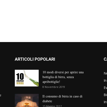
ARTICOLI POPOLARI
C
10 modi diversi per aprire una
N
bottiglia di birra, senza
In
apribottiglie!
8 Novembre 2019
Ev
Bi
e
Il consumo di birra in caso di
diabete
In
15 Maggio 2017