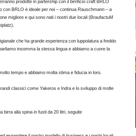
rranno prodotte in partership con il birrificio craft BRLO
ship con BRLO è ideale per noi – continua Rauschmann – a
e migliore e qui sono nati i nostri due locali (BraufactuM
platz).
rtigianale che ha grande esperienza con luppolatura a freddo
e; parliamo insomma la stessa lingua e abbiamo a cuore la
molto tempo e abbiamo molta stima e fiducia in loro.
grandi classici come Yakeros e Indra e lo sviluppo di molte
birra alla spina in fusti da 20 litri, seguite
d espandere il nostro modello di business e i nostri locali.