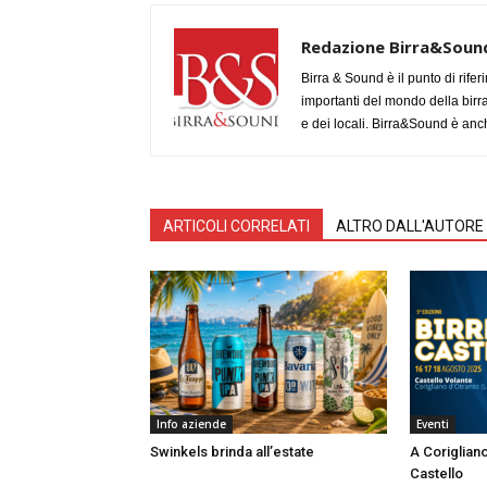
Redazione Birra&Soun
Birra & Sound è il punto di rifer
importanti del mondo della birra, 
e dei locali. Birra&Sound è anch
ARTICOLI CORRELATI
ALTRO DALL'AUTORE
Info aziende
Eventi
Swinkels brinda all’estate
A Corigliano
Castello