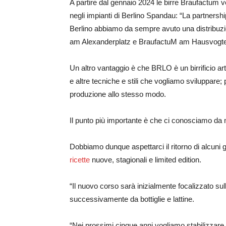
A partire dal gennaio 2024 le birre Braufactum ve
negli impianti di Berlino Spandau: “La partner
Berlino abbiamo da sempre avuto una distribuzion
am Alexanderplatz e BraufactuM am Hausvogtei
Un altro vantaggio è che BRLO è un birrificio a
e altre tecniche e stili che vogliamo sviluppar
produzione allo stesso modo.
Il punto più importante è che ci conosciamo da 
Dobbiamo dunque aspettarci il ritorno di alcuni 
ricette
nuove, stagionali e limited edition.
“Il nuovo corso sarà inizialmente focalizzato sulla 
successivamente da bottiglie e lattine.
“Nei prossimi cinque anni vogliamo stabilizzare e