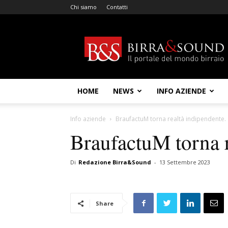
Chi siamo
Contatti
Birra
&
Sound
HOME
NEWS
INFO AZIENDE
Info aziende
BraufactuM torna realtà indipendente.
BraufactuM torna r
Di
Redazione Birra&Sound
-
13 Settembre 2023
Share