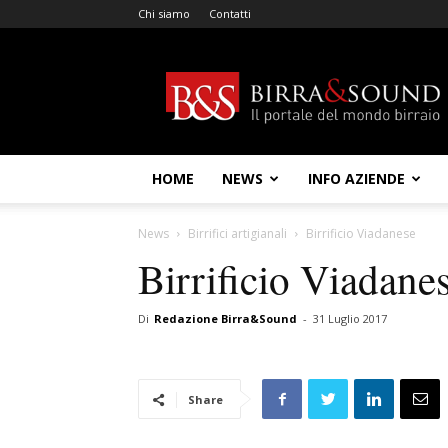
Chi siamo
Contatti
Birra
&
Sound
HOME
NEWS
INFO AZIENDE
News
Birrifici artigianali
Birrificio Viadanese
Birrificio Viadane
Di
Redazione Birra&Sound
-
31 Luglio 2017
Share