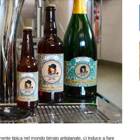
te tipica nel mondo birraio artigianale, ci induce a fare