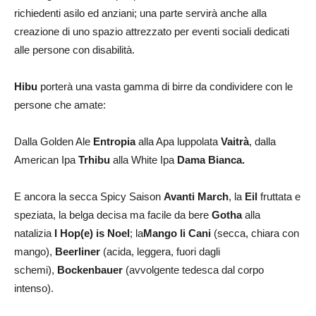
richiedenti asilo ed anziani; una parte servirà anche alla
creazione di uno spazio attrezzato per eventi sociali dedicati
alle persone con disabilità.
Hibu
porterà una vasta gamma di birre da condividere con le
persone che amate:
Dalla Golden Ale
Entropia
alla Apa luppolata
Vaitrà
, dalla
American Ipa
Trhibu
alla White Ipa
Dama Bianca.
E ancora la secca Spicy Saison
Avanti March
, la
Eil
fruttata e
speziata, la belga decisa ma facile da bere
Gotha
alla
natalizia
I Hop(e) is Noel
; la
Mango li Cani
(secca, chiara con
mango),
Beerliner
(acida, leggera, fuori dagli
schemi),
Bockenbauer
(avvolgente tedesca dal corpo
intenso).