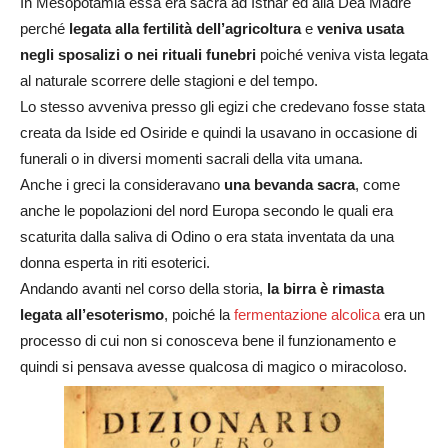
In Mesopotamia essa era sacra ad Isthar ed alla Dea Madre
perché
legata alla fertilità dell’agricoltura
e
veniva usata
negli sposalizi o nei rituali funebri
poiché veniva vista legata
al naturale scorrere delle stagioni e del tempo.
Lo stesso avveniva presso gli egizi che credevano fosse stata
creata da Iside ed Osiride e quindi la usavano in occasione di
funerali o in diversi momenti sacrali della vita umana.
Anche i greci la consideravano
una bevanda sacra
, come
anche le popolazioni del nord Europa secondo le quali era
scaturita dalla saliva di Odino o era stata inventata da una
donna esperta in riti esoterici.
Andando avanti nel corso della storia,
la birra è rimasta
legata all’esoterismo
, poiché la
fermentazione alcolica
era un
processo di cui non si conosceva bene il funzionamento e
quindi si pensava avesse qualcosa di magico o miracoloso.