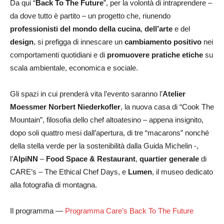
Da qui “
Back To The Future
”, per la volontà di intraprendere –
da dove tutto è partito – un progetto che, riunendo
professionisti del mondo della cucina
,
dell’arte
e del
design
, si prefigga di innescare un
cambiamento positivo
nei
comportamenti quotidiani e di
promuovere pratiche etiche
su
scala ambientale, economica e sociale.
Gli spazi in cui prenderà vita l’evento saranno l’
Atelier
Moessmer Norbert Niederkofler
, la nuova casa di “Cook The
Mountain”, filosofia dello chef altoatesino – appena insignito,
dopo soli quattro mesi dall’apertura, di tre “macarons” nonché
della stella verde per la sostenibilità dalla Guida Michelin -,
l’
AlpiNN
–
Food Space & Restaurant
,
quartier generale
di
CARE’s – The Ethical Chef Days, e
Lumen
, il museo dedicato
alla fotografia di montagna.
Il programma —
Programma Care’s Back To The Future