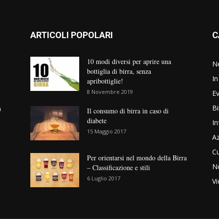
ARTICOLI POPOLARI
C
10 modi diversi per aprire una
N
bottiglia di birra, senza
In
apribottiglie!
8 Novembre 2019
Ev
Bi
n
Il consumo di birra in caso di
diabete
In
15 Maggio 2017
Az
Cu
Per orientarsi nel mondo della Birra
No
– Classificazione e stili
6 Luglio 2017
V