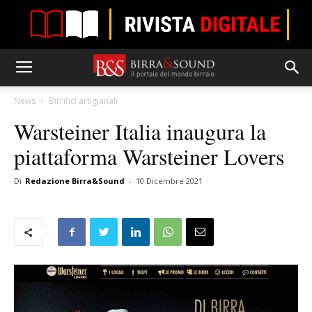
News
Birrifici artigianali
Warsteiner Italia inaugura la
piattaforma Warsteiner Lovers
Di
Redazione Birra&Sound
-
10 Dicembre 2021