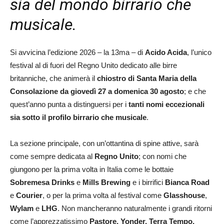
sia del mondo birrario che
musicale.
Si avvicina l’edizione 2026 – la 13ma – di
Acido Acida
, l’unico
festival al di fuori del Regno Unito dedicato alle birre
britanniche, che animerà il
chiostro di Santa Maria della
Consolazione da giovedì 27 a domenica 30 agosto
; e che
quest’anno punta a distinguersi per i
tanti nomi eccezionali
sia sotto il profilo birrario che musicale
.
La sezione principale, con un’ottantina di spine attive, sarà
come sempre dedicata al
Regno Unito
; con nomi che
giungono per la prima volta in Italia come le bottaie
Sobremesa Drinks
e
Mills Brewing
e i birrifici
Bianca Road
e
Courier
, o per la prima volta al festival come
Glasshouse
,
Wylam
e
LHG
. Non mancheranno naturalmente i grandi ritorni
come l’apprezzatissimo
Pastore, Yonder, Terra Tempo,