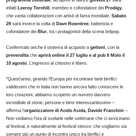
infatti
Leeroy Tornhill
, membro e cofondatore dei
Prodigy
,
che vanta collaborazioni con artisti di fama mondiale.
Sabato
29
sarà invece la volta di
Dave Rowntree
, batterista e
cofondatore dei
Blur
, tra i protagonisti della scena britpop.
Confermato anche il sistema di acquisto a
gettoni
, con la
prevendita
che
aprirà online il 27 luglio e al pub Il Molo il
10 agosto
. L’ingresso al chiostro è libero.
“Quest’anno, girando l’Europa per incontrare tanti birrifici
validissimi che in Italia non hanno ancora fatto conoscere le
loro creazioni, abbiamo scoperto un numero davvero
incredibile di storie, persone e birre interessantissime –
afferma l’
organizzatore di Acido Acida, Davide Franchini
–.
Non vediamo l’ora di svelarle nelle settimane che ci avvicinano
al festival, e naturalmente al festival stesso: che vogliamo sia
sempre più un punto di incontro unico tra birrifici e