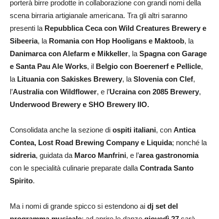
porterà birre prodotte in collaborazione con grandi nomi della
scena birraria artigianale americana. Tra gli altri saranno
presenti la
Repubblica Ceca con Wild Creatures Brewery e
Sibeeria
, la
Romania con Hop Hooligans e Maktoob
, la
Danimarca con Alefarm e Mikkeller
, la
Spagna con Garage
e Santa Pau Ale Works
, il
Belgio con Boerenerf e Pellicle
,
la
Lituania con Sakiskes Brewery
, la
Slovenia con Clef
,
l’
Australia con Wildflower
, e l’
Ucraina con 2085 Brewery
,
Underwood Brewery e SHO Brewery IIO.
Consolidata anche la sezione di
ospiti italiani
, con
Antica
Contea, Lost Road Brewing Company e Liquida
; nonché la
sidreria
, guidata da
Marco Manfrini
, e l’
area gastronomia
con le specialità culinarie preparate dalla
Contrada Santo
Spirito
.
Ma i nomi di grande spicco si estendono ai
dj set del
programma musicale
: ad aprire le danze
giovedì 27
sarà