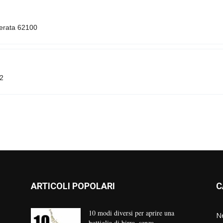
erata 62100
2
ARTICOLI POPOLARI
C
10 modi diversi per aprire una
N
bottiglia di birra, senza