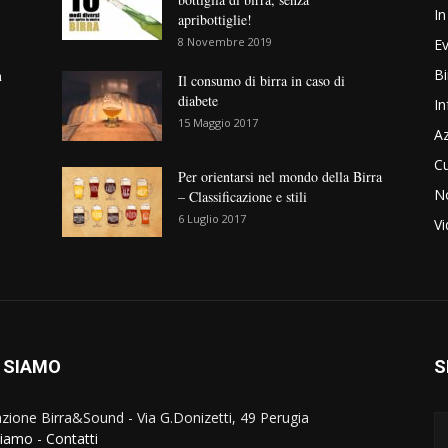
In
apribottiglie!
8 Novembre 2019
Ev
Bi
n
Il consumo di birra in caso di
diabete
In
15 Maggio 2017
Az
Cu
Per orientarsi nel mondo della Birra
No
– Classificazione e stili
6 Luglio 2017
V
 SIAMO
S
zione Birra&Sound - Via G.Donizetti, 49 Perugia
siamo
-
Contatti