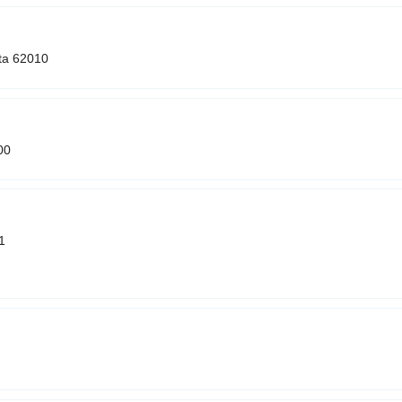
ta 62010
00
1