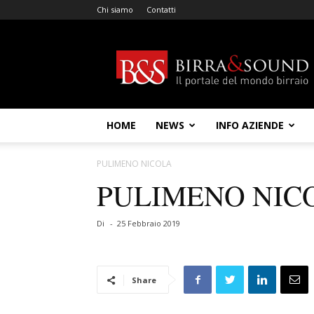
Chi siamo
Contatti
Birra
&
Sound
HOME
NEWS
INFO AZIENDE
PULIMENO NICOLA
PULIMENO NIC
Di
-
25 Febbraio 2019
Share