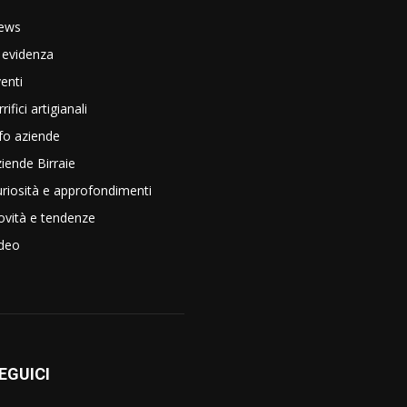
ews
 evidenza
enti
rrifici artigianali
fo aziende
iende Birraie
riosità e approfondimenti
vità e tendenze
ideo
EGUICI