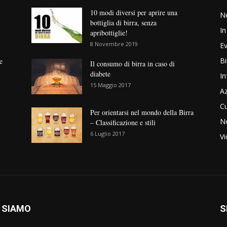
10 modi diversi per aprire una
N
bottiglia di birra, senza
In
apribottiglie!
8 Novembre 2019
Ev
Bi
e
Il consumo di birra in caso di
diabete
In
15 Maggio 2017
Az
Cu
Per orientarsi nel mondo della Birra
No
– Classificazione e stili
6 Luglio 2017
V
 SIAMO
S