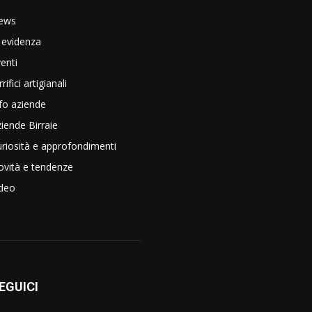
ews
 evidenza
enti
rrifici artigianali
fo aziende
iende Birraie
riosità e approfondimenti
vità e tendenze
ideo
EGUICI