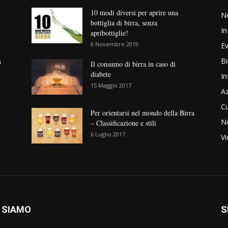
10 modi diversi per aprire una
N
bottiglia di birra, senza
In
apribottiglie!
8 Novembre 2019
Ev
Bi
n
Il consumo di birra in caso di
diabete
In
15 Maggio 2017
Az
Cu
Per orientarsi nel mondo della Birra
No
– Classificazione e stili
6 Luglio 2017
V
 SIAMO
S