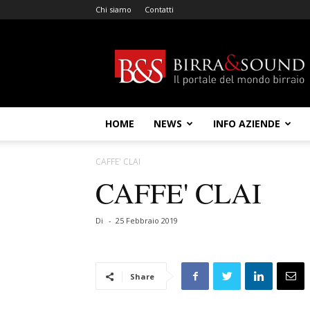
Chi siamo
Contatti
Birra
&
Sound
HOME
NEWS
INFO AZIENDE
CAFFE' CLAI
CAFFE' CLAI
Di
-
25 Febbraio 2019
Share