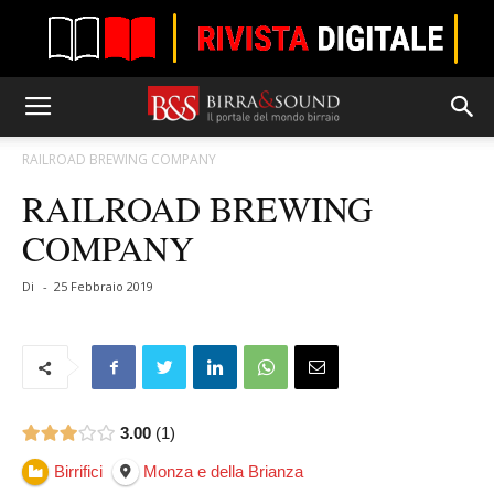
RAILROAD BREWING COMPANY
RAILROAD BREWING
COMPANY
Di
-
25 Febbraio 2019
3.00
1
Birrifici
Monza e della Brianza