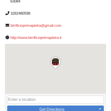
63084
3282480598
birrificioprimapietra@gmail.com
http://www.birrificioprimapietra.it
Get Directions