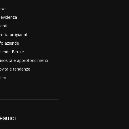
ews
 evidenza
enti
rrifici artigianali
fo aziende
iende Birraie
riosità e approfondimenti
vità e tendenze
ideo
EGUICI