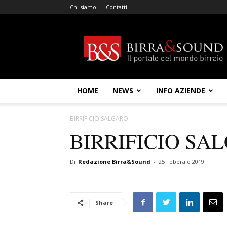
Chi siamo
Contatti
Birra
&
Sound
HOME
NEWS
INFO AZIENDE
BIRRIFICIO SALGARO
BIRRIFICIO SA
Di
Redazione Birra&Sound
-
25 Febbraio 2019
Share