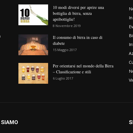
10 modi diversi per aprire una
N
bottiglia di birra, senza
In
apribottiglie!
8 Novembre 2019
Ev
Bi
n
Il consumo di birra in caso di
diabete
In
15 Maggio 2017
Az
Cu
Per orientarsi nel mondo della Birra
No
– Classificazione e stili
6 Luglio 2017
V
 SIAMO
S