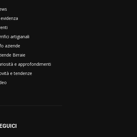
ews
 evidenza
enti
rrifici artigianali
fo aziende
iende Birraie
riosità e approfondimenti
vità e tendenze
ideo
EGUICI