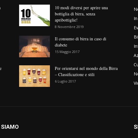
n
10 modi diversi per aprire una
N
bottiglia di birra, senza
In
apribottiglie!
8 Novembre 2019
Ev
Bi
Il consumo di birra in caso di
diabete
In
15 Maggio 2017
Az
Cu
e
Per orientarsi nel mondo della Birra
No
– Classificazione e stili
6 Luglio 2017
V
 SIAMO
S