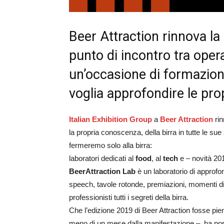
Beer Attraction rinnova la
punto di incontro tra oper
un’occasione di formazion
voglia approfondire le pr
Italian Exhibition Group
a
Beer Attraction
ri
la propria conoscenza, della birra in tutte le s
fermeremo solo alla birra:
laboratori dedicati al
food
, al
tech
e – novità 20
BeerAttraction Lab
è un laboratorio di approfo
speech, tavole rotonde, premiazioni, momenti di 
professionisti tutti i segreti della birra.
Che l’edizione 2019 di Beer Attraction fosse pie
meno di un mese dalla manifestazione – ha por