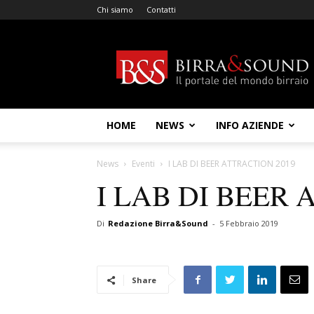
Chi siamo
Contatti
Birra
&
Sound
HOME
NEWS
INFO AZIENDE
News
Eventi
I LAB DI BEER ATTRACTION 2019
I LAB DI BEER 
Di
Redazione Birra&Sound
-
5 Febbraio 2019
Share