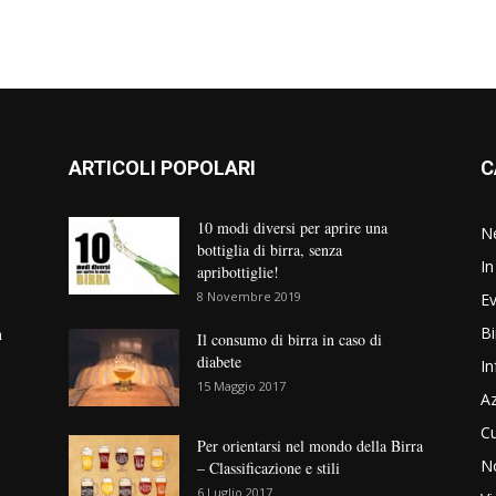
ARTICOLI POPOLARI
C
10 modi diversi per aprire una
N
bottiglia di birra, senza
In
apribottiglie!
8 Novembre 2019
Ev
Bi
n
Il consumo di birra in caso di
diabete
In
15 Maggio 2017
Az
Cu
Per orientarsi nel mondo della Birra
No
– Classificazione e stili
6 Luglio 2017