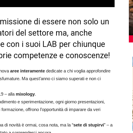
 missione di essere non solo un
atori del settore ma, anche
e con i suoi LAB per chiunque
oprie competenze e conoscenze!
nnova
aree interamente
dedicate a chi voglia approfondire
ue sfumature. Ma quest’anno ci siamo superati e non ci
19 – alla
mixology
.
ndimento e sperimentazione, ogni giorno presentazioni,
formazione, offrono l’opportunità di imparare da veri
na di novità è ormai, cosa nota, ma la “
sete di stupirvi
” – a
tato a sorprenderci ancora.