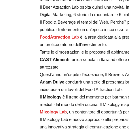
Il Beer Attraction Lab ospita quindi una novità. 
Digital Marketing, 6 storie da raccontare e 6 pin
Il Food & Beverage ai tempi del Web. Perché? per
pubblico di riferimento in un’epoca in cui esse
FoodAttraction Lab
è la area dedicata alla pre
un proficuo ritorno dell’investimento.
Tante le dimostrazioni e le proposte di abbinamen
CAST
Alimenti
, unica scuola in Italia ad offrire
attrezzate.
Quest’anno un’ospite d’eccezione, Il Brewers 
Adam Dulye
condurrà una serie di presentazio
indiscussa sui tavoli del Food Attraction Lab.
Il
Mixology
è il trend del momento per barman c
mediati dal mondo della cucina. Il Mixology è sp
Mixology Lab
, un contenitore di opportunità pe
Il Mixology Lab è nuovo approccio alla prepara
una innovativa strategia di comunicazione che c