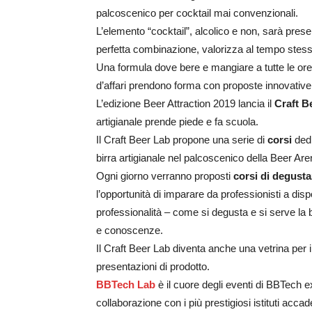
palcoscenico per cocktail mai convenzionali.
L’elemento “cocktail”, alcolico e non, sarà pre
perfetta combinazione, valorizza al tempo stesso
Una formula dove bere e mangiare a tutte le ore,
d’affari prendono forma con proposte innovative
L’edizione Beer Attraction 2019 lancia il
Craft B
artigianale prende piede e fa scuola.
Il Craft Beer Lab propone una serie di
corsi
dedi
birra artigianale nel palcoscenico della Beer Are
Ogni giorno verranno proposti
corsi di degusta
l’opportunità di imparare da professionisti a d
professionalità – come si degusta e si serve la
e conoscenze.
Il Craft Beer Lab diventa anche una vetrina per i b
presentazioni di prodotto.
BBTech Lab
è il cuore degli eventi di BBTech 
collaborazione con i più prestigiosi istituti acca