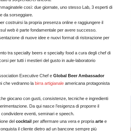
Immaginatele così: due giornate, uno stesso Lab, 3 esperti di
te da sorseggiare.
 costruirsi la propria presenza online e raggiungere il
re sul web è parte fondamentale per avere successo.
sentazione di nuove idee e nuovi format di ristorazione per
to tra specialty beers e specialty food a cura degli chef di
 corsi per tutti i mestieri del gusto in aule-laboratorio
Association Executive Chef e
Global Beer Ambassador
ni che vedranno la
birra artigianale
americana protagonista
he giocano con gusti, consistenze, tecniche e ingredienti
erimentazione. Da qui nasce l’esigenza di proporre il
r condividere eventi, seminari e speech.
zione del
cocktail
per affermare una vera e propria
arte
e
onquista il cliente dietro ad un bancone sempre più