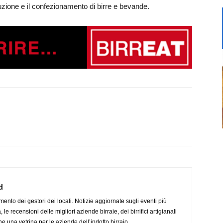
uzione e il confezionamento di birre e bevande.
d
imento dei gestori dei locali. Notizie aggiornate sugli eventi più
le recensioni delle migliori aziende birraie, dei birrifici artigianali
e una vetrina per le aziende dell’indotto birraio.