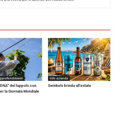
approfondimenti
Info aziende
DNA” del luppolo con
Swinkels brinda all’estate
er la Giornata Mondiale