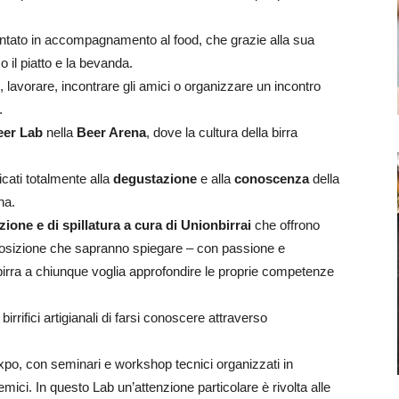
sentato in accompagnamento al food, che grazie alla sua
 il piatto e la bevanda.
 lavorare, incontrare gli amici o organizzare un incontro
.
eer Lab
nella
Beer Arena
, dove la cultura della birra
cati totalmente alla
degustazione
e alla
conoscenza
della
na.
zione e di spillatura a cura di Unionbirrai
che offrono
isposizione che sapranno spiegare – con passione e
 birra a chiunque voglia approfondire le proprie competenze
irrifici artigianali di farsi conoscere attraverso
expo, con seminari e workshop tecnici organizzati in
demici. In questo Lab un’attenzione particolare è rivolta alle