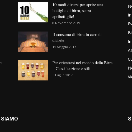
n
10 modi diversi per aprire una
N
bottiglia di birra, senza
In
apribottiglie!
8 Novembre 2019
Ev
Bi
Il consumo di birra in caso di
diabete
In
15 Maggio 2017
Az
Cu
e
Per orientarsi nel mondo della Birra
No
– Classificazione e stili
6 Luglio 2017
V
 SIAMO
S