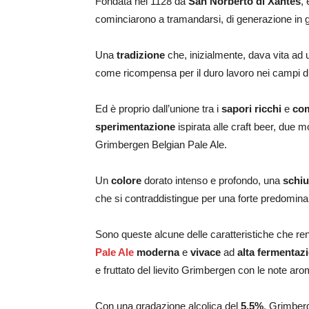
Fondata nel 1128 da
San Norberto di Xantes
,
cominciarono a tramandarsi, di generazione in ge
Una
tradizione
che, inizialmente, dava vita ad un
come ricompensa per il duro lavoro nei campi dur
Ed è proprio dall’unione tra i
sapori ricchi
e
com
sperimentazione
ispirata alle craft beer, due
Grimbergen Belgian Pale Ale.
Un
colore
dorato intenso e profondo, una
schi
che si contraddistingue per una forte predominanza
Sono queste alcune delle caratteristiche che r
Pale Ale
moderna
e
vivace
ad
alta fermentaz
e fruttato del lievito Grimbergen con le note arom
Con una gradazione alcolica del
5,5%
, Grimber