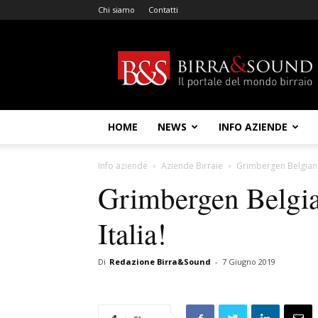
Chi siamo
Contatti
Birra
&
Sound
HOME
NEWS
INFO AZIENDE
Info aziende
Aziende Birraie
Grimbergen Belgian Pa
Grimbergen Belgian
Italia!
Di
Redazione Birra&Sound
-
7 Giugno 2019