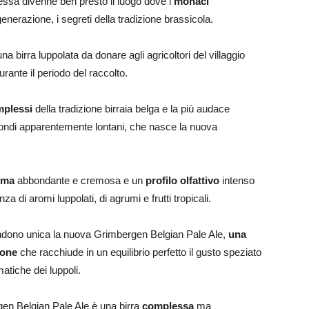
 essa divenne ben presto il luogo dove i
monaci
nerazione, i segreti della tradizione brassicola.
a birra luppolata da donare agli agricoltori del villaggio
ante il periodo del raccolto.
plessi
della tradizione birraia belga e la più audace
 mondi apparentemente lontani, che nasce la nuova
uma
abbondante e cremosa e un
profilo olfattivo
intenso
 di aromi luppolati, di agrumi e frutti tropicali.
endono unica la nuova Grimbergen Belgian Pale Ale,
una
ione
che racchiude in un equilibrio perfetto il gusto speziato
atiche dei luppoli.
gen Belgian Pale Ale è una birra
complessa
ma