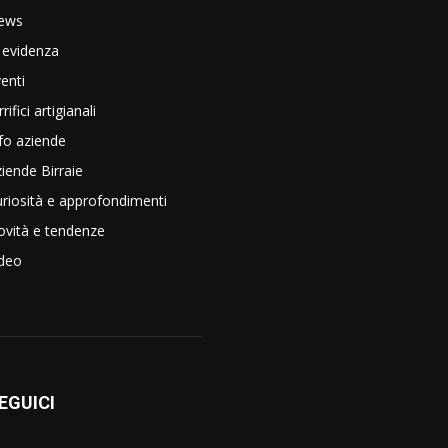
ews
 evidenza
enti
rrifici artigianali
fo aziende
iende Birraie
riosità e approfondimenti
vità e tendenze
ideo
EGUICI