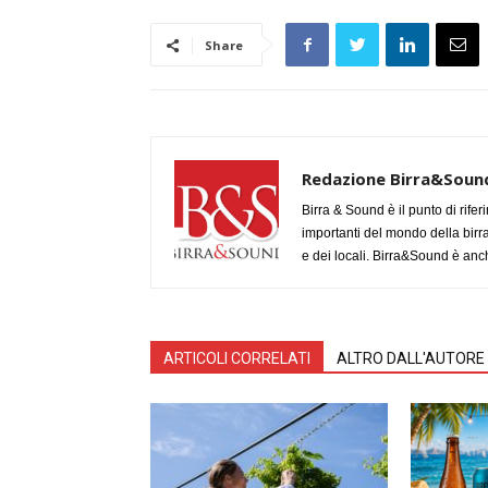
Share
Redazione Birra&Soun
Birra & Sound è il punto di rifer
importanti del mondo della birra, 
e dei locali. Birra&Sound è anch
ARTICOLI CORRELATI
ALTRO DALL'AUTORE