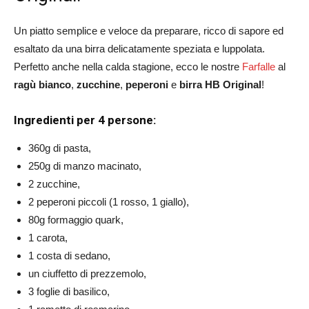
Un piatto semplice e veloce da preparare, ricco di sapore ed
esaltato da una birra delicatamente speziata e luppolata.
Perfetto anche nella calda stagione, ecco le nostre
Farfalle
al
ragù bianco
,
zucchine
,
peperoni
e
birra HB Original
!
Ingredienti per 4 persone:
360g di pasta,
250g di manzo macinato,
2 zucchine,
2 peperoni piccoli (1 rosso, 1 giallo),
80g formaggio quark,
1 carota,
1 costa di sedano,
un ciuffetto di prezzemolo,
3 foglie di basilico,