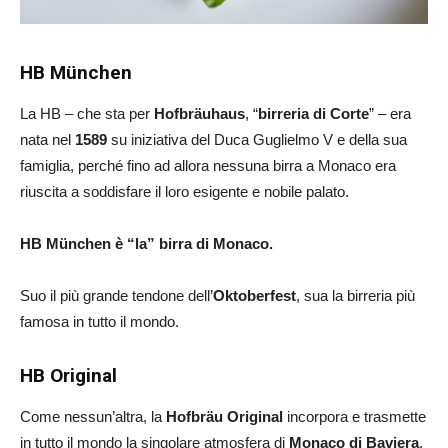
HB München
La HB – che sta per
Hofbräuhaus
, “
birreria di Corte
” – era
nata nel
1589
su iniziativa del Duca Guglielmo V e della sua
famiglia, perché fino ad allora nessuna birra a Monaco era
riuscita a soddisfare il loro esigente e nobile palato.
HB München è “la” birra di Monaco.
Suo il più grande tendone dell’
Oktoberfest
, sua la birreria più
famosa in tutto il mondo.
HB Original
Come nessun’altra, la
Hofbräu Original
incorpora e trasmette
in tutto il mondo la singolare atmosfera di
Monaco di Baviera
,