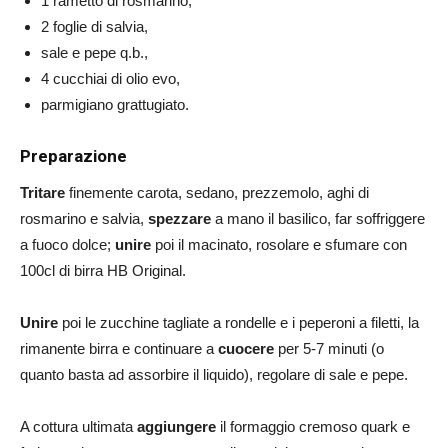
1 rametto di rosmarino,
2 foglie di salvia,
sale e pepe q.b.,
4 cucchiai di olio evo,
parmigiano grattugiato.
Preparazione
Tritare
finemente carota, sedano, prezzemolo, aghi di
rosmarino e salvia,
spezzare
a mano il basilico, far soffriggere
a fuoco dolce;
unire
poi il macinato, rosolare e sfumare con
100cl di birra HB Original.
Unire
poi le zucchine tagliate a rondelle e i peperoni a filetti, la
rimanente birra e continuare a
cuocere
per 5-7 minuti (o
quanto basta ad assorbire il liquido), regolare di sale e pepe.
A cottura ultimata
aggiungere
il formaggio cremoso quark e