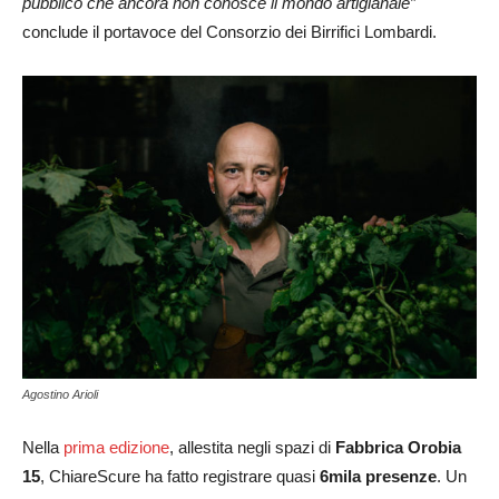
pubblico che ancora non conosce il mondo artigianale”
conclude il portavoce del Consorzio dei Birrifici Lombardi.
Agostino Arioli
Nella
prima edizione
, allestita negli spazi di
Fabbrica Orobia
15
, ChiareScure ha fatto registrare quasi
6mila presenze
. Un