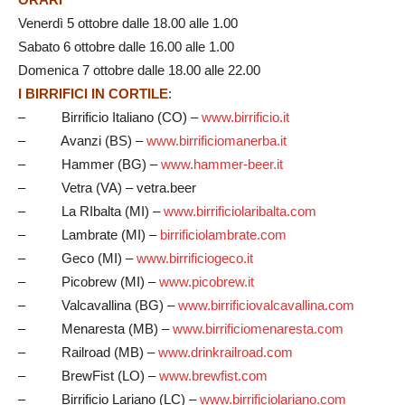
Venerdì 5 ottobre dalle 18.00 alle 1.00
Sabato 6 ottobre dalle 16.00 alle 1.00
Domenica 7 ottobre dalle 18.00 alle 22.00
I BIRRIFICI IN CORTILE
:
– Birrificio Italiano (CO) –
www.birrificio.it
– Avanzi (BS) –
www.birrificiomanerba.it
– Hammer (BG) –
www.hammer-beer.it
– Vetra (VA) – vetra.beer
– La RIbalta (MI) –
www.birrificiolaribalta.com
– Lambrate (MI) –
birrificiolambrate.com
– Geco (MI) –
www.birrificiogeco.it
– Picobrew (MI) –
www.picobrew.it
– Valcavallina (BG) –
www.birrificiovalcavallina.com
– Menaresta (MB) –
www.birrificiomenaresta.com
– Railroad (MB) –
www.drinkrailroad.com
– BrewFist (LO) –
www.brewfist.com
– Birrificio Lariano (LC) –
www.birrificiolariano.com