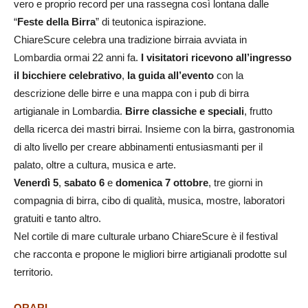
vero e proprio record per una rassegna così lontana dalle
“
Feste della Birra
” di teutonica ispirazione.
ChiareScure celebra una tradizione birraia avviata in
Lombardia ormai 22 anni fa.
I visitatori ricevono all’ingresso
il bicchiere celebrativo
,
la guida all’evento
con la
descrizione delle birre e una mappa con i pub di birra
artigianale in Lombardia.
Birre classiche e speciali
, frutto
della ricerca dei mastri birrai. Insieme con la birra, gastronomia
di alto livello per creare abbinamenti entusiasmanti per il
palato, oltre a cultura, musica e arte.
Venerdì 5
,
sabato 6
e
domenica 7 ottobre
, tre giorni in
compagnia di birra, cibo di qualità, musica, mostre, laboratori
gratuiti e tanto altro.
Nel cortile di mare culturale urbano ChiareScure è il festival
che racconta e propone le migliori birre artigianali prodotte sul
territorio.
ORARI