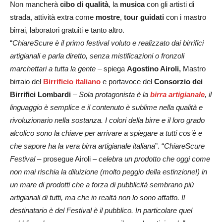
Non mancherà
cibo di qualità
, la
musica
con gli artisti di
strada, attività extra come
mostre
,
tour guidati
con i mastro
birrai, laboratori gratuiti e tanto altro.
“
ChiareScure è il primo festival voluto e realizzato dai birrifici
artigianali e parla diretto, senza mistificazioni o fronzoli
marchettari a tutta la gente
– spiega
Agostino Airoli,
Mastro
birraio del
Birrificio italiano
e portavoce del
Consorzio dei
Birrifici Lombardi
–
Sola protagonista è la
birra artigianale
, il
linguaggio è semplice e il contenuto è sublime nella qualità e
rivoluzionario nella sostanza. I colori della birre e il loro grado
alcolico sono la chiave per arrivare a spiegare a tutti cos’è e
che sapore ha la vera birra artigianale italiana
”. “
ChiareScure
Festival
– prosegue Airoli –
celebra un prodotto che oggi come
non mai rischia la diluizione (molto peggio della estinzione!) in
un mare di prodotti che a forza di pubblicità sembrano più
artigianali di tutti, ma che in realtà non lo sono affatto. Il
destinatario è del Festival è il pubblico. In particolare quel