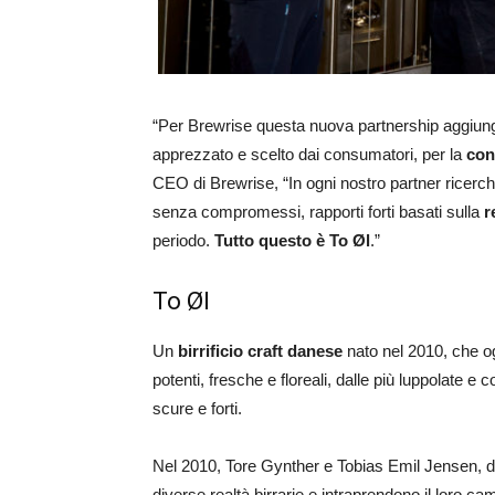
“Per Brewrise questa nuova partnership aggiunge 
apprezzato e scelto dai consumatori, per la
cont
CEO di Brewrise, “In ogni nostro partner ricerch
senza compromessi, rapporti forti basati sulla
r
periodo.
Tutto questo è To Øl
.”
To Øl
Un
birrificio craft danese
nato nel 2010, che 
potenti, fresche e floreali, dalle più luppolate e 
scure e forti.
Nel 2010, Tore Gynther e Tobias Emil Jensen, du
diverse realtà birrarie e intraprendono il loro c