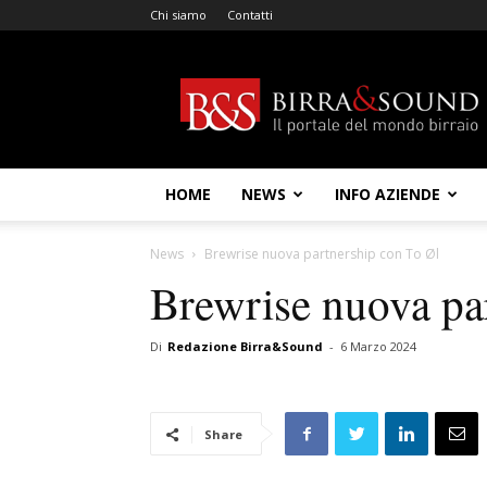
Chi siamo
Contatti
Birra
&
Sound
HOME
NEWS
INFO AZIENDE
News
Brewrise nuova partnership con To Øl
Brewrise nuova pa
Di
Redazione Birra&Sound
-
6 Marzo 2024
Share