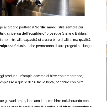
al proprio portfolio il
Nordic mood
, stile sempre più
inua ricerca dell’equilibrio
” prosegue Stefano Baldan,
iamo, oltre alla
capacità
di creare birre di altissima
qualità
,
eciproca fiducia
e che permettano di fare progetti nel lungo
oggi produce un’ampia gamma di birre contemporanee,
complesse a quelle di più facile beva, per finire con birre
e giovani amici, lanciano le prime birre collaborando con
ammino verso la produzione di centinaia di
birre innovative e