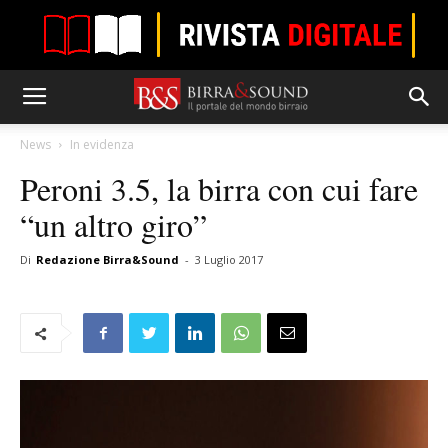
News
In evidenza
Peroni 3.5, la birra con cui fare
“un altro giro”
Di
Redazione Birra&Sound
-
3 Luglio 2017