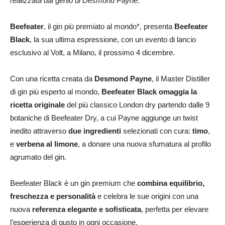
realizzata dal genio di Desmond Payne.
Beefeater
, il gin più premiato al mondo*, presenta
Beefeater
Black
, la sua ultima espressione, con
un evento di lancio
esclusivo al Volt, a Milano, il prossimo 4 dicembre
.
Con una ricetta creata da
Desmond Payne
, il Master Distiller
di gin più esperto al mondo,
Beefeater Black omaggia la
ricetta originale
del più classico London dry partendo dalle 9
botaniche di Beefeater Dry, a cui Payne aggiunge un twist
inedito attraverso
due ingredienti
selezionati con cura:
timo
,
e
verbena al limone
, a donare una nuova sfumatura al profilo
agrumato del gin.
Beefeater Black è un gin premium che
combina equilibrio,
freschezza e personalità
e celebra le sue origini con una
nuova
referenza elegante e sofisticata
, perfetta per elevare
l’esperienza di gusto in ogni occasione.