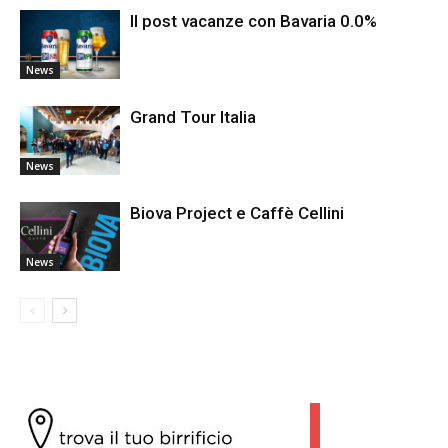
Il post vacanze con Bavaria 0.0%
News
Grand Tour Italia
News
Biova Project e Caffè Cellini
News