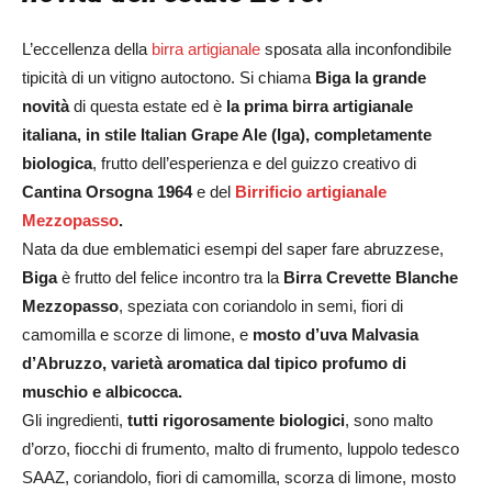
L’eccellenza della
birra artigianale
sposata alla inconfondibile
tipicità di un vitigno autoctono. Si chiama
Biga la grande
novità
di questa estate ed è
la prima birra artigianale
italiana, in stile Italian Grape Ale (Iga), completamente
biologica
, frutto dell’esperienza e del guizzo creativo di
Cantina Orsogna 1964
e del
Birrificio artigianale
Mezzopasso
.
Nata da due emblematici esempi del saper fare abruzzese,
Biga
è frutto del felice incontro tra la
Birra Crevette Blanche
Mezzopasso
, speziata con coriandolo in semi, fiori di
camomilla e scorze di limone, e
mosto
d’uva
Malvasia
d’Abruzzo, varietà aromatica dal tipico profumo di
muschio e albicocca.
Gli ingredienti,
tutti rigorosamente biologici
, sono malto
d’orzo, fiocchi di frumento, malto di frumento, luppolo tedesco
SAAZ, coriandolo, fiori di camomilla, scorza di limone, mosto