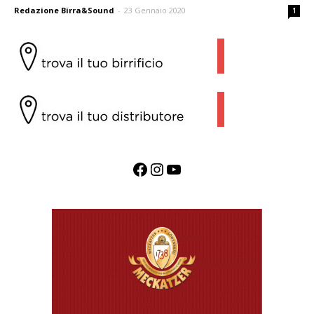
Redazione Birra&Sound
-
23 Gennaio 2020
1
Facebook
Instagram
YouTube