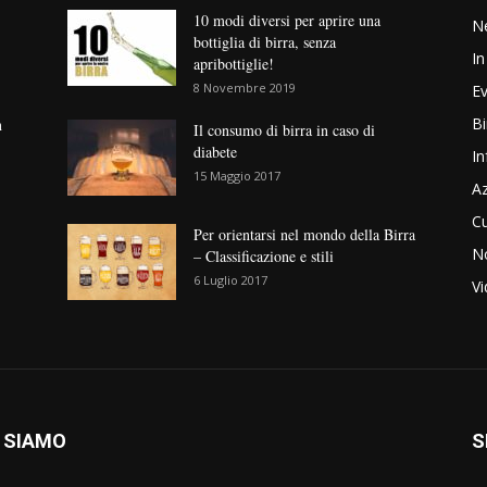
10 modi diversi per aprire una
N
bottiglia di birra, senza
In
apribottiglie!
8 Novembre 2019
Ev
Bi
n
Il consumo di birra in caso di
diabete
In
15 Maggio 2017
Az
Cu
Per orientarsi nel mondo della Birra
No
– Classificazione e stili
6 Luglio 2017
V
 SIAMO
S