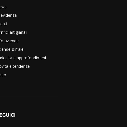
ews
 evidenza
enti
rrifici artigianali
fo aziende
iende Birraie
riosità e approfondimenti
vità e tendenze
ideo
EGUICI