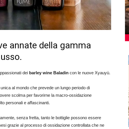
uove annate della gamma
Musso.
appassionati dei
barley wine Baladin
con le nuove Xyauyù.
unica al mondo che prevede un lungo periodo di
i rovere scolma per favorirne la macro-ossidazione
to personali e affascinanti.
mente, senza fretta, tanto le bottiglie possono essere
 mesi grazie al processo di ossidazione controllata che ne