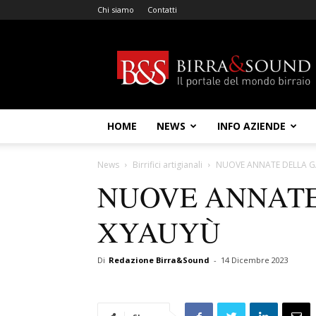
Chi siamo
Contatti
Birra
&
Sound
HOME
NEWS
INFO AZIENDE
News
Birrifici artigianali
NUOVE ANNATE DELLA 
NUOVE ANNAT
XYAUYÙ
Di
Redazione Birra&Sound
-
14 Dicembre 2023