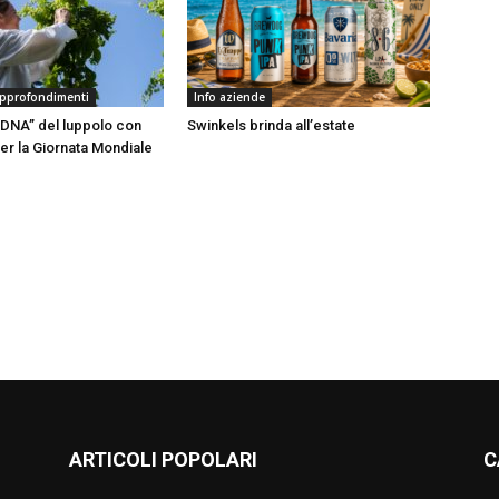
approfondimenti
Info aziende
DNA” del luppolo con
Swinkels brinda all’estate
er la Giornata Mondiale
ARTICOLI POPOLARI
C