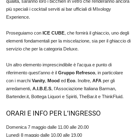
qualità, saranno loro i bicchieri in vetro che renderanno ancora
più speciali i cocktail serviti ai bar ufficiali di MIxology
Experience.
Proseguiamo con
ICE CUBE
, che fornirà il ghiaccio, uno degli
elementi fondamentali per la miscelazione, sia per il ghiaccio di
servizio che per la categoria Deluxe.
Un altro elemento imprescindibile è l’acqua e punto di
riferimento quest’anno è il
Gruppo Refresco
, in particolare
con i marchi
Vanity
,
Mood
ed
Eco
. Inoltre,
AFA
per gli
arredamenti,
A.I.B.E.S
, l’Associazione Italiana Barman,
Bartender.it, Bottega Liquori e Spiriti, TheBar.it e ThinkFluid.
ORARI E INFO PER L’INGRESSO
Domenica 7 maggio dalle 11.00 alle 20.00
Lunedì 8 maggio dalle 10.00 alle 19.00