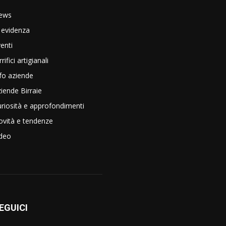
ews
 evidenza
enti
rrifici artigianali
fo aziende
iende Birraie
riosità e approfondimenti
vità e tendenze
ideo
EGUICI