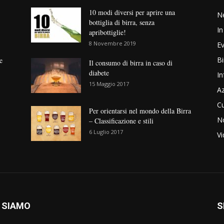
10 modi diversi per aprire una
N
bottiglia di birra, senza
In
apribottiglie!
8 Novembre 2019
Ev
Bi
e
Il consumo di birra in caso di
diabete
In
15 Maggio 2017
Az
Cu
Per orientarsi nel mondo della Birra
No
– Classificazione e stili
6 Luglio 2017
V
 SIAMO
S