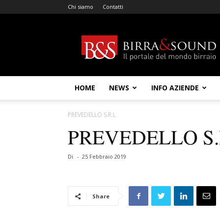
Chi siamo
Contatti
Birra
&
Sound
HOME
NEWS
INFO AZIENDE
PREVEDELLO S.R.L
PREVEDELLO S.
Di
-
25 Febbraio 2019
Share