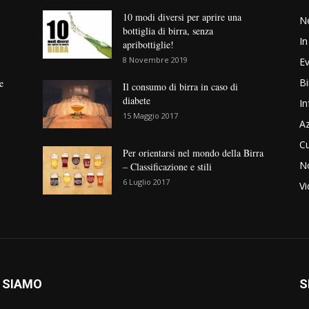
10 modi diversi per aprire una
N
bottiglia di birra, senza
In
apribottiglie!
8 Novembre 2019
Ev
Bi
e
Il consumo di birra in caso di
diabete
In
15 Maggio 2017
Az
Cu
Per orientarsi nel mondo della Birra
No
– Classificazione e stili
6 Luglio 2017
V
 SIAMO
S