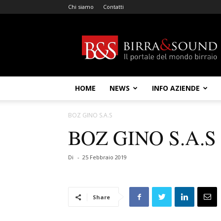
Chi siamo
Contatti
Birra
&
Sound
HOME
NEWS
INFO AZIENDE
BOZ GINO S.A.S
BOZ GINO S.A.S
Di
-
25 Febbraio 2019
Share