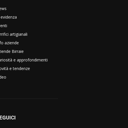
ews
 evidenza
enti
rrifici artigianali
fo aziende
iende Birraie
riosità e approfondimenti
vità e tendenze
ideo
EGUICI