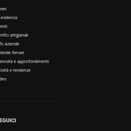
ews
 evidenza
enti
rrifici artigianali
fo aziende
iende Birraie
riosità e approfondimenti
vità e tendenze
ideo
EGUICI