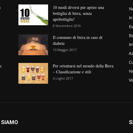
n
10 modi diversi per aprire una
N
bottiglia di birra, senza
In
apribottiglie!
8 Novembre 2019
Ev
Bi
Il consumo di birra in caso di
diabete
In
15 Maggio 2017
Az
Cu
e
Per orientarsi nel mondo della Birra
No
– Classificazione e stili
6 Luglio 2017
V
 SIAMO
S