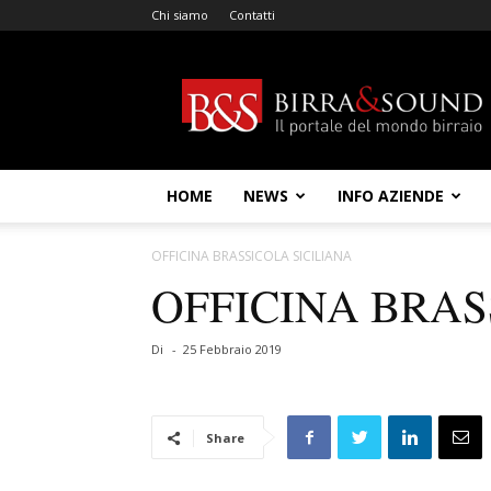
Chi siamo
Contatti
Birra
&
Sound
HOME
NEWS
INFO AZIENDE
OFFICINA BRASSICOLA SICILIANA
OFFICINA BRAS
Di
-
25 Febbraio 2019
Share