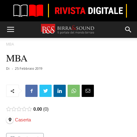
MBA
MBA
Di
-
25 Febbraio 2019
0.00
0
Caserta