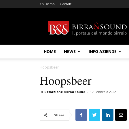
Chi siamo
Contatti
Birra
&
Sound
HOME
NEWS
INFO AZIENDE
Hoopsbeer
Hoopsbeer
Di
Redazione Birra&Sound
-
17 Febbraio 2022
Share