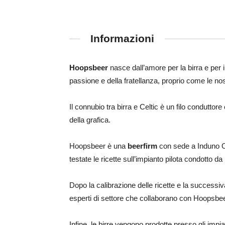
Informazioni
Hoopsbeer
nasce dall’amore per la birra e per il
passione e della fratellanza, proprio come le nos
Il connubio tra birra e Celtic è un filo conduttor
della grafica.
Hoopsbeer è una
beerfirm
con sede a Induno Ol
testate le ricette sull’impianto pilota condotto 
Dopo la calibrazione delle ricette e la successiva
esperti di settore che collaborano con Hoopsbee
Infine, le birre vengono prodotte presso gli impia