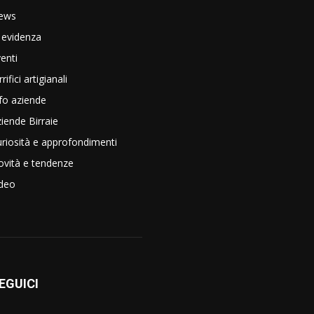
ews
 evidenza
enti
rrifici artigianali
fo aziende
iende Birraie
riosità e approfondimenti
vità e tendenze
ideo
EGUICI