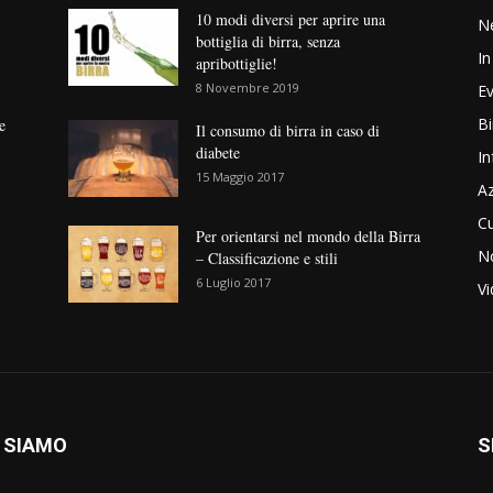
10 modi diversi per aprire una
N
bottiglia di birra, senza
In
apribottiglie!
8 Novembre 2019
Ev
Bi
e
Il consumo di birra in caso di
diabete
In
15 Maggio 2017
Az
Cu
Per orientarsi nel mondo della Birra
No
– Classificazione e stili
6 Luglio 2017
V
 SIAMO
S