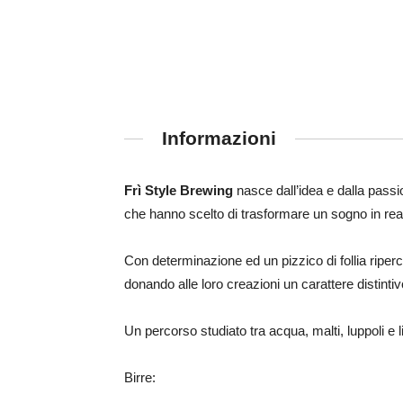
Informazioni
Frì Style Brewing
nasce dall’idea e dalla passi
che hanno scelto di trasformare un sogno in real
Con determinazione ed un pizzico di fo
llia riper
donando alle loro creazioni un carattere distintiv
Un percorso studiato tra acqua, malti, luppoli e l
Birre: