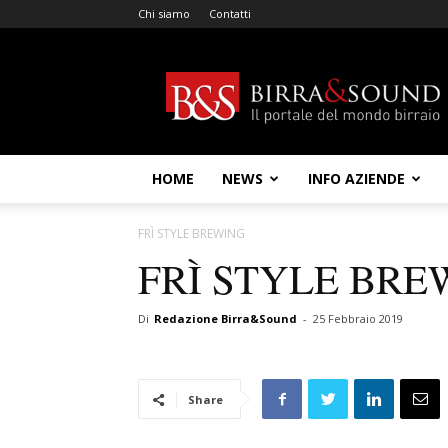
Chi siamo
Contatti
Birra
&
Sound
HOME
NEWS
INFO AZIENDE
FRÌ STYLE BREWING
FRÌ STYLE BRE
Di
Redazione Birra&Sound
-
25 Febbraio 2019
Share