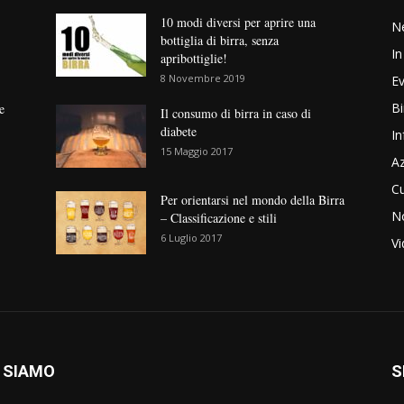
10 modi diversi per aprire una
N
bottiglia di birra, senza
In
apribottiglie!
8 Novembre 2019
Ev
Bi
e
Il consumo di birra in caso di
diabete
In
15 Maggio 2017
Az
Cu
Per orientarsi nel mondo della Birra
No
– Classificazione e stili
6 Luglio 2017
V
 SIAMO
S