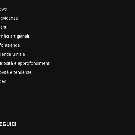
ews
 evidenza
enti
rrifici artigianali
fo aziende
iende Birraie
riosità e approfondimenti
vità e tendenze
ideo
EGUICI