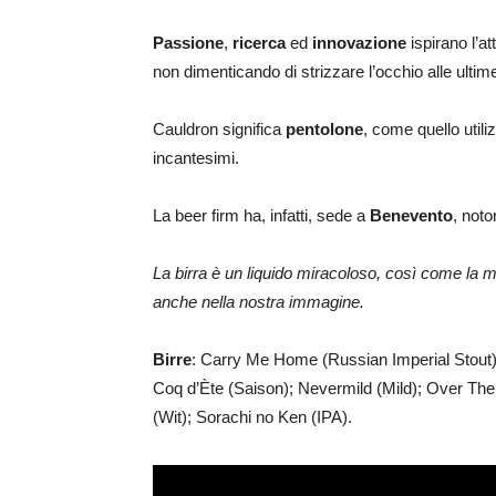
Passione
,
ricerca
ed
innovazione
ispirano l’att
non dimenticando di strizzare l’occhio alle ulti
Cauldron significa
pentolone
, come quello utili
incantesimi.
La beer firm ha, infatti, sede a
Benevento
, not
La birra è un liquido miracoloso, così come la mi
anche nella nostra immagine.
Birre
: Carry Me Home (Russian Imperial Stout)
Coq d’Ète (Saison); Nevermild (Mild); Over The
(Wit); Sorachi no Ken (IPA).