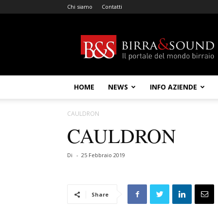
Chi siamo
Contatti
Birra
&
Sound
HOME
NEWS
INFO AZIENDE
CAULDRON
CAULDRON
Di
-
25 Febbraio 2019
Share