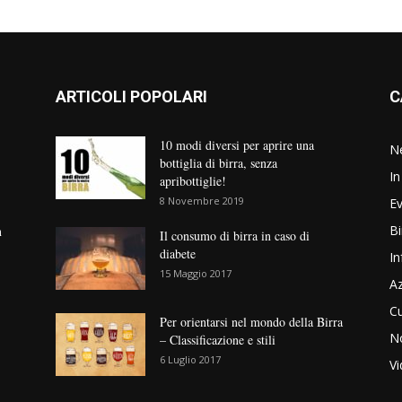
ARTICOLI POPOLARI
C
10 modi diversi per aprire una
N
bottiglia di birra, senza
In
apribottiglie!
8 Novembre 2019
Ev
Bi
n
Il consumo di birra in caso di
diabete
In
15 Maggio 2017
Az
Cu
Per orientarsi nel mondo della Birra
No
– Classificazione e stili
6 Luglio 2017
V