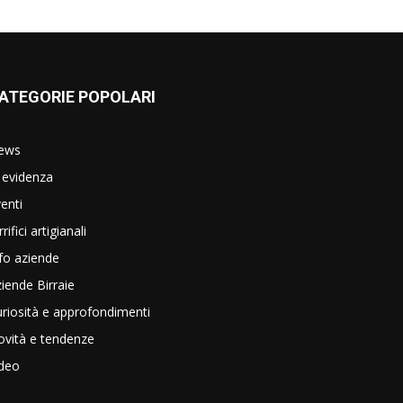
ATEGORIE POPOLARI
ews
 evidenza
enti
rrifici artigianali
fo aziende
iende Birraie
riosità e approfondimenti
vità e tendenze
ideo