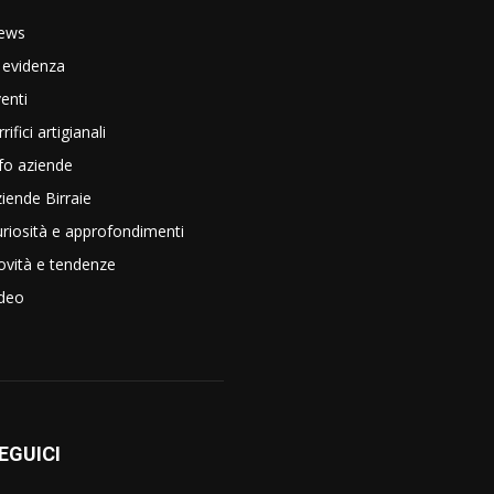
ews
 evidenza
enti
rrifici artigianali
fo aziende
iende Birraie
riosità e approfondimenti
vità e tendenze
ideo
EGUICI