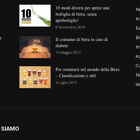
10 modi diversi per aprire una
N
bottiglia di birra, senza
In
apribottiglie!
8 Novembre 2019
Ev
Bi
e
Il consumo di birra in caso di
diabete
In
15 Maggio 2017
Az
Cu
Per orientarsi nel mondo della Birra
No
– Classificazione e stili
6 Luglio 2017
V
 SIAMO
S