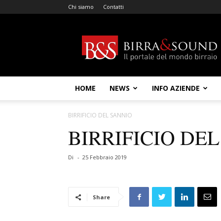
Chi siamo
Contatti
Birra
&
Sound
HOME
NEWS
INFO AZIENDE
BIRRIFICIO DEL SANNIO
BIRRIFICIO DE
Di
-
25 Febbraio 2019
Share