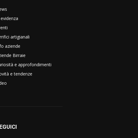
ews
 evidenza
enti
rrifici artigianali
fo aziende
iende Birraie
riosità e approfondimenti
vità e tendenze
ideo
EGUICI