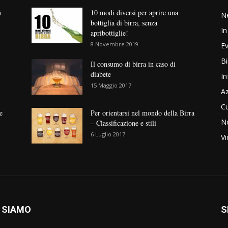
n
10 modi diversi per aprire una
N
bottiglia di birra, senza
In
apribottiglie!
8 Novembre 2019
Ev
Bi
Il consumo di birra in caso di
diabete
In
15 Maggio 2017
Az
Cu
e
Per orientarsi nel mondo della Birra
No
– Classificazione e stili
6 Luglio 2017
V
 SIAMO
S