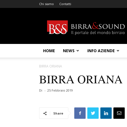
Chi siamo
Contatti
Birra
&
Sound
HOME
NEWS
INFO AZIENDE
BIRRA ORIANA
BIRRA ORIANA
Di
-
25 Febbraio 2019
Share