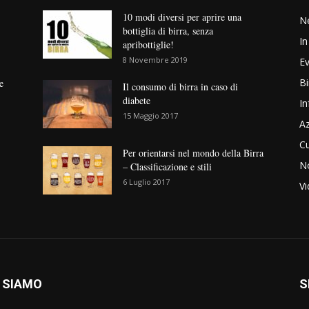
10 modi diversi per aprire una
N
bottiglia di birra, senza
In
apribottiglie!
8 Novembre 2019
Ev
Bi
e
Il consumo di birra in caso di
diabete
In
15 Maggio 2017
Az
Cu
Per orientarsi nel mondo della Birra
No
– Classificazione e stili
6 Luglio 2017
V
 SIAMO
S