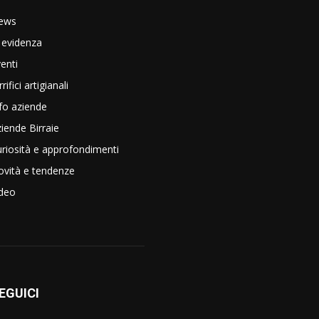
ews
 evidenza
enti
rrifici artigianali
fo aziende
iende Birraie
riosità e approfondimenti
vità e tendenze
ideo
EGUICI