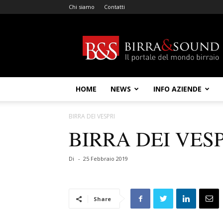
Chi siamo
Contatti
Birra
&
Sound
HOME
NEWS
INFO AZIENDE
BIRRA DEI VESPRI
BIRRA DEI VES
Di
-
25 Febbraio 2019
Share