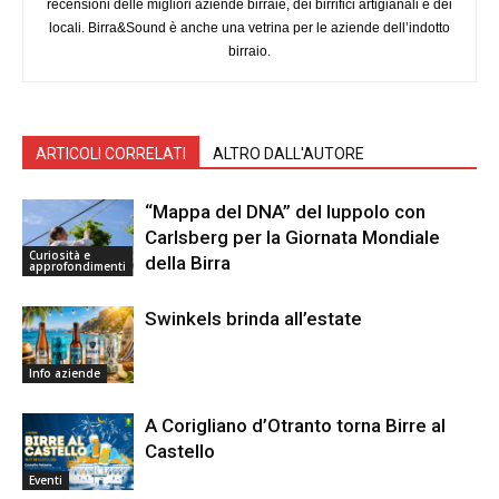
recensioni delle migliori aziende birraie, dei birrifici artigianali e dei
locali. Birra&Sound è anche una vetrina per le aziende dell’indotto
birraio.
ARTICOLI CORRELATI
ALTRO DALL'AUTORE
“Mappa del DNA” del luppolo con
Carlsberg per la Giornata Mondiale
Curiosità e
della Birra
approfondimenti
Swinkels brinda all’estate
Info aziende
A Corigliano d’Otranto torna Birre al
Castello
Eventi