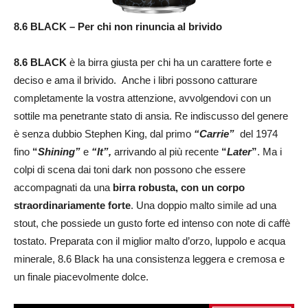
8.6 BLACK – Per chi non rinuncia al brivido
8.6 BLACK
è la birra giusta per chi ha un carattere forte e
deciso e ama il brivido. Anche i libri possono catturare
completamente la vostra attenzione, avvolgendovi con un
sottile ma penetrante stato di ansia. Re indiscusso del genere
è senza dubbio Stephen King, dal primo
“Carrie”
del 1974
fino
“
Shining”
e
“It”,
arrivando al più recente
“
Later
”
. Ma i
colpi di scena dai toni dark non possono che essere
accompagnati da una
birra robusta, con un corpo
straordinariamente forte
. Una doppio malto simile ad una
stout, che possiede un gusto forte ed intenso con note di caffè
tostato. Preparata con il miglior malto d’orzo, luppolo e acqua
minerale, 8.6 Black ha una consistenza leggera e cremosa e
un finale piacevolmente dolce.