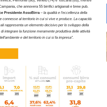
, invece, Piemonte (80), Veneto (74) e Toscana (63), mentre
Campania, che annovera 55 birrifici artigianali e brew pub.
ice Presidente AssoBirra
–
la qualità e l’eccellenza della
e connesse al territorio in cui si vive e produce. La capacità
 locali rappresenta un elemento decisivo per lo sviluppo della
te di integrare la funzione meramente produttiva delle attività
ll’ambiente e del territorio in cui si fa impresa”.