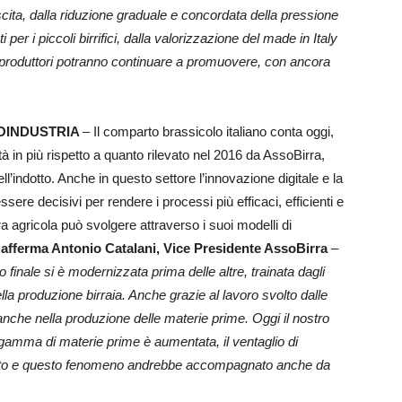
cita, dalla riduzione graduale e concordata della pressione
er i piccoli birrifici, dalla valorizzazione del made in Italy
iò i produttori potranno continuare a promuovere, con ancora
ROINDUSTRIA
– Il comparto brassicolo italiano conta oggi,
à in più rispetto a quanto rilevato nel 2016 da AssoBirra,
 dell’indotto. Anche in questo settore l’innovazione digitale e la
re decisivi per rendere i processi più efficaci, efficienti e
era agricola può svolgere attraverso i suoi modelli di
–
afferma Antonio Catalani, Vice Presidente AssoBirra
–
to finale si è modernizzata prima delle altre, trainata dagli
della produzione birraia. Anche grazie al lavoro svolto dalle
o anche nella produzione delle materie prime. Oggi il nostro
amma di materie prime è aumentata, il ventaglio di
sciuto e questo fenomeno andrebbe accompagnato anche da