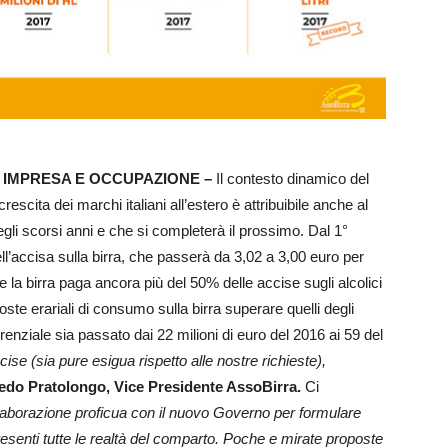
 IMPRESA E OCCUPAZIONE –
Il contesto dinamico del
escita dei marchi italiani all’estero è attribuibile anche al
egli scorsi anni e che si completerà il prossimo. Dal 1°
ell’accisa sulla birra, che passerà da 3,02 a 3,00 euro per
le la birra paga ancora più del 50% delle accise sugli alcolici
oste erariali di consumo sulla birra superare quelli degli
erenziale sia passato dai 22 milioni di euro del 2016 ai 59 del
ccise (sia pure esigua rispetto alle nostre richieste),
redo Pratolongo, Vice Presidente AssoBirra.
Ci
llaborazione proficua con il nuovo Governo per formulare
resenti tutte le realtà del comparto. Poche e mirate proposte