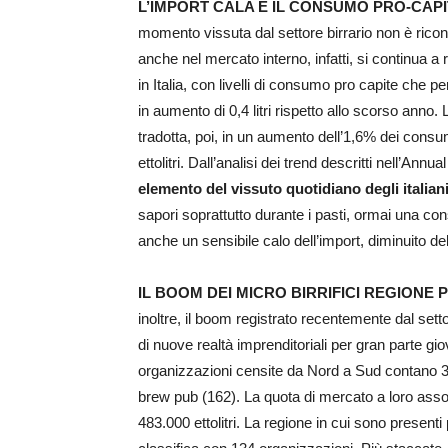
L’IMPORT CALA E IL CONSUMO PRO-CA
momento vissuta dal settore birrario non è ricond
anche nel mercato interno, infatti, si continua 
in Italia, con livelli di consumo pro capite che p
in aumento di 0,4 litri rispetto allo scorso anno.
tradotta, poi, in un aumento dell’1,6% dei consum
ettolitri. Dall’analisi dei trend descritti nell’Annu
elemento del vissuto quotidiano degli italian
sapori soprattutto durante i pasti, ormai una cons
anche un sensibile calo dell’import, diminuito del 
IL BOOM DEI MICRO BIRRIFICI REGIONE
inoltre, il boom registrato recentemente dal sett
di nuove realtà imprenditoriali per gran parte giov
organizzazioni censite da Nord a Sud contano 3000
brew pub (162). La quota di mercato a loro asso
483.000 ettolitri. La regione in cui sono present