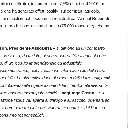
ilioni di ettolitri), in aumento del 7,5% rispetto al 2016: un
 e che ha generato effetti positivi sui comparti agricolo,
 i principali impatti economici registrati dall’Annual Report di
ella produzione italiana di malto (75.800 tonnellate), che ha
son, Presidente AssoBirra
–
si devono ad un comparto
la presenza, da un lato, di una moderna filiera agricola che
ro, di un tessuto imprenditoriale ed industriale
stito nel Paese, nella vocazione internazionale della birra
nibile. La diversificazione di prodotto delle birre artigianali
tribuendo alla rigenerazione di tanti territori attraverso la
iamo ancora enormi potenzialità
–
aggiunge Cason
–
e il
ione inclusiva, aperta al dialogo e all’ascolto, orientata ad
 un settore determinante nel sistema economico del Paese e
un consumo responsabile
“.