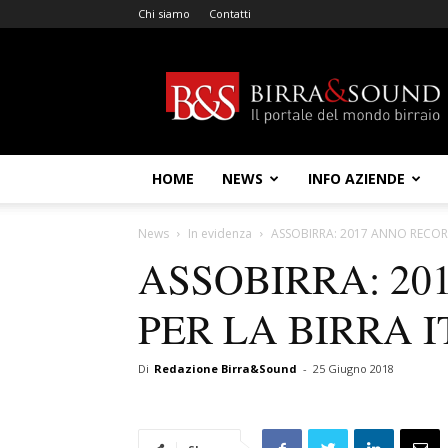
Chi siamo
Contatti
Birra
&
Sound
HOME
NEWS
INFO AZIENDE
News
In evidenza
ASSOBIRRA: 2017 ANNO RECORD
ASSOBIRRA: 20
PER LA BIRRA 
Di
Redazione Birra&Sound
-
25 Giugno 2018