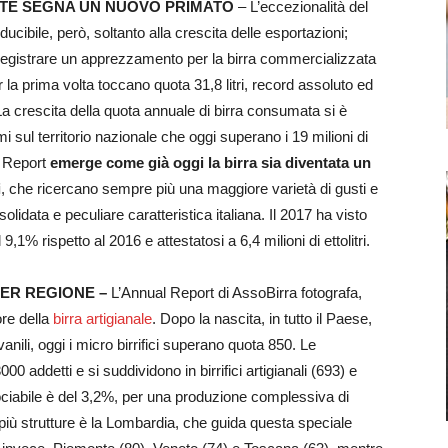
PITE SEGNA UN NUOVO PRIMATO
– L’eccezionalità del
ucibile, però, soltanto alla crescita delle esportazioni;
a registrare un apprezzamento per la birra commercializzata
er la prima volta toccano quota 31,8 litri, record assoluto ed
 La crescita della quota annuale di birra consumata si è
i sul territorio nazionale che oggi superano i 19 milioni di
al Report
emerge come già oggi la birra sia diventata un
i
, che ricercano sempre più una maggiore varietà di gusti e
olidata e peculiare caratteristica italiana. Il 2017 ha visto
9,1% rispetto al 2016 e attestatosi a 6,4 milioni di ettolitri.
 PER REGIONE
–
L’Annual Report di AssoBirra fotografa,
ore della
birra artigianale
. Dopo la nascita, in tutto il Paese,
anili, oggi i micro birrifici superano quota 850. Le
 addetti e si suddividono in birrifici artigianali (693) e
ciabile è del 3,2%, per una produzione complessiva di
i più strutture è la Lombardia, che guida questa speciale