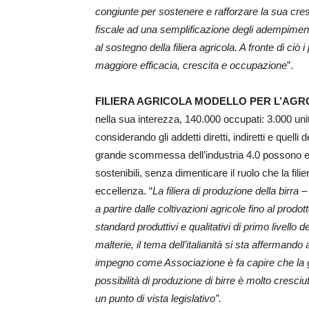
congiunte per sostenere e rafforzare la sua cres
fiscale ad una semplificazione degli adempimenti p
al sostegno della filiera agricola. A fronte di c
maggiore efficacia, crescita e occupazione
”.
FILIERA AGRICOLA MODELLO PER L’AG
nella sua interezza, 140.000 occupati: 3.000 unit
considerando gli addetti diretti, indiretti e quelli
grande scommessa dell’industria 4.0 possono esse
sostenibili, senza dimenticare il ruolo che la fili
eccellenza. “
La filiera di produzione della birra 
a partire dalle coltivazioni agricole fino al prodot
standard produttivi e qualitativi di primo livello 
malterie, il tema dell’italianità si sta affermand
impegno come Associazione è fa capire che la g
possibilità di produzione di birre è molto cre
un punto di vista legislativo”.